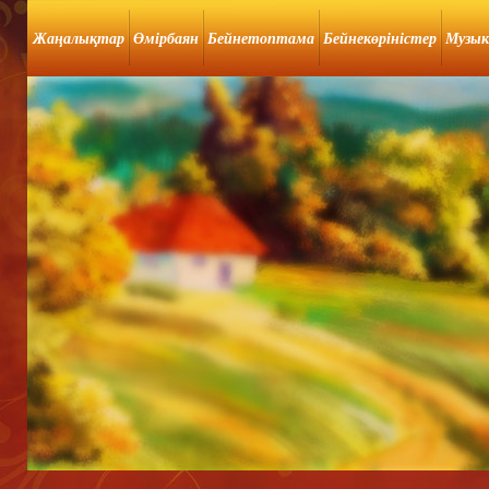
Жаңалықтар
Өмірбаян
Бейнетоптама
Бейнекөріністер
Музык