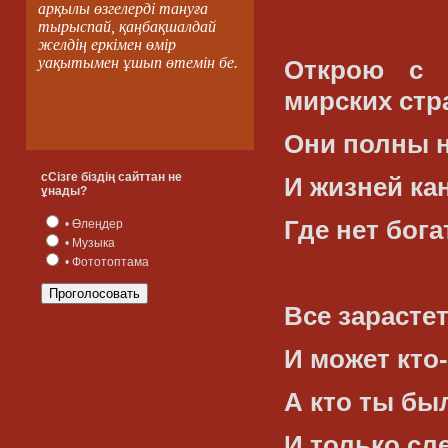
арқылы өзгелерді тануға
тырыспай, қаңбақшалдай
желдің еркімен өмір
уақытымен ұшып өтемін бе.
Открою с 
мирских стр
Они полны 
сСізге біздің сайттан не
И жизней ка
ұнады?
Где нет бога
• Өлеңдер
• Музыка
• Фототоптама
Все зарасте
И может кто
А кто ты бы
И только сл