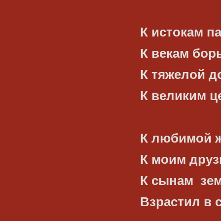
К истокам п
К векам бор
К тяжелой до
К великим ц
К любимой ж
К моим друз
К сынам
зе
Взрастил в 