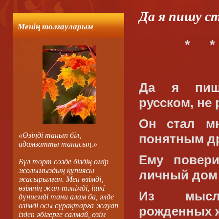
Да я пишу ст
Менің толғауларым
*
*
Да я пиш
русском, не
Он стал м
«Өзіңді танып біл,
понятным д
адамзатты танисың.»
Ему повер
Бұл төрт сөзде біздің өмір
жолымыздың құпиясы
личный дом
жасырылған. Мен өзімді,
өзімнің жан-тәнімді, ішкі
Из мысл
дүниемді тани алам ба, әлде
өзімді осы сұрақтарға жауап
рожденных ж
іздеп әбігерге салмай, өзім