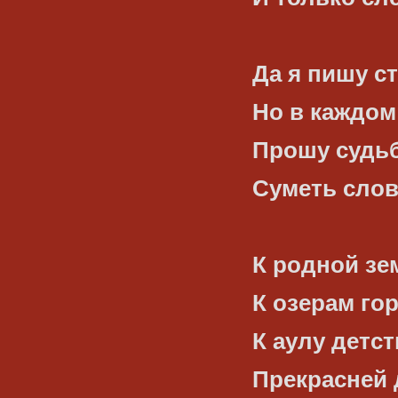
Да я пишу ст
Но в каждом
Прошу судьб
Суметь сло
К родной зем
К озерам го
К аулу детст
Прекрасней 