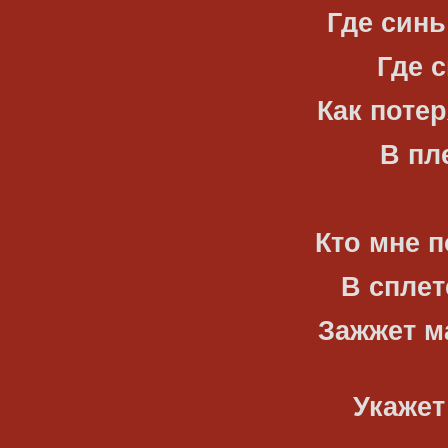
Где синь
Где с
Как потер
В пл
Кто мне п
В сплет
Зажжет м
Укажет