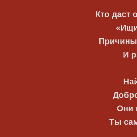
Кто даст 
«Ищи
Причины 
И р
Най
Добро
Они 
Ты сам