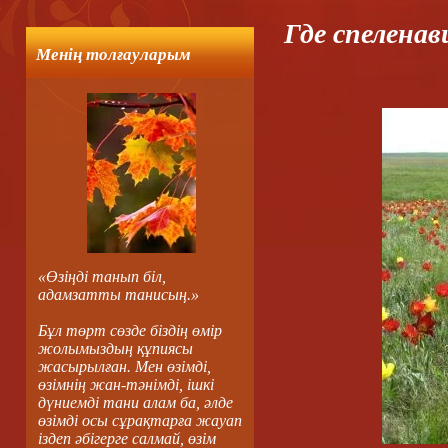
Где спелена
Менің толғауларым
«Өзіңді танып біл,
адамзатты танисың.»
Бұл төрт сөзде біздің өмір
жолымыздың құпиясы
жасырылған. Мен өзімді,
өзімнің жан-тәнімді, ішкі
дүниемді тани алам ба, әлде
өзімді осы сұрақтарға жауап
іздеп әбігерге салмай, өзім