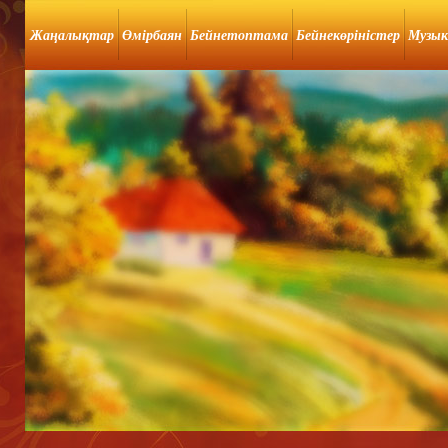
Жаңалықтар
Өмірбаян
Бейнетоптама
Бейнекөріністер
Музык