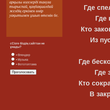
арқылы өзгелерді тануға
Где сп
тырыспай, қаңбақшалдай
желдің еркімен өмір
уақытымен ұшып өтемін бе.
Где 
Кто зако
Из пу
сСізге біздің сайттан не
ұнады?
• Өлеңдер
Где беск
• Музыка
• Фототоптама
Где 
Кто сокр
В зак