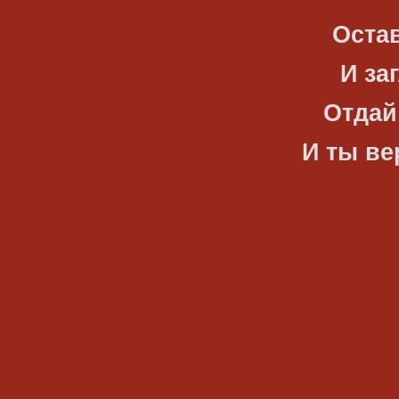
Остав
И за
Отдай
И ты ве