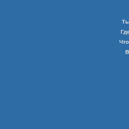
Ты
Где
Что
В