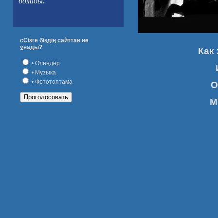
болады.
сСізге біздің сайттан не
ұнады?
Как
• Өлеңдер
• Музыка
• Фототоптама
О
М
Дорожк
Неслыш
У изго