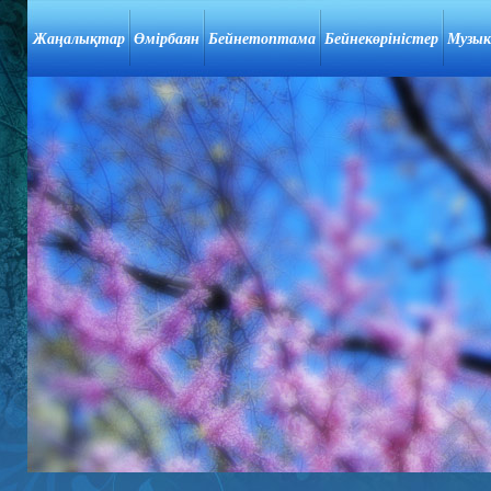
Жаңалықтар
Өмірбаян
Бейнетоптама
Бейнекөріністер
Музык