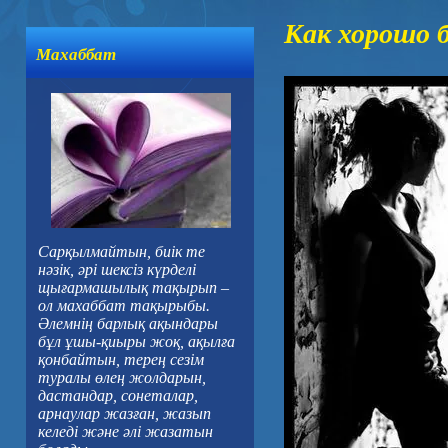
Как хорошо 
Махаббат
Сарқылмайтын, биік те
нәзік, әрі шексіз күрделі
щығармашылық тақырып –
ол махаббат тақырыбы.
Әлемнің барлық ақындары
бұл ұшы-қиыры жоқ, ақылға
қонбайтын, терең сезім
туралы өлең жолдарын,
дастандар, сонеталар,
арнаулар жазған, жазып
келеді және әлі жазатын