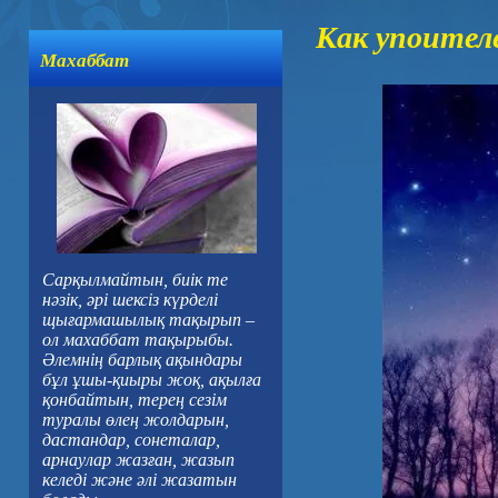
Как упоителе
Махаббат
Сарқылмайтын, биік те
нәзік, әрі шексіз күрделі
щығармашылық тақырып –
ол махаббат тақырыбы.
Әлемнің барлық ақындары
бұл ұшы-қиыры жоқ, ақылға
қонбайтын, терең сезім
туралы өлең жолдарын,
дастандар, сонеталар,
арнаулар жазған, жазып
келеді және әлі жазатын