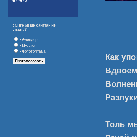
болады.
сСізге біздің сайттан не
ұнады?
• Өлеңдер
• Музыка
• Фототоптама
Как упо
Вдвоем 
Волнени
Разлуки
Толь м