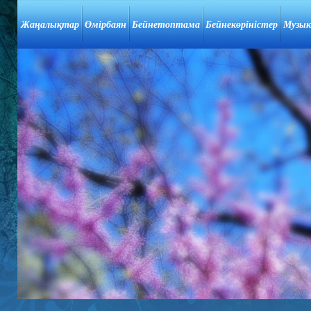
Жаңалықтар
Өмірбаян
Бейнетоптама
Бейнекөріністер
Музык