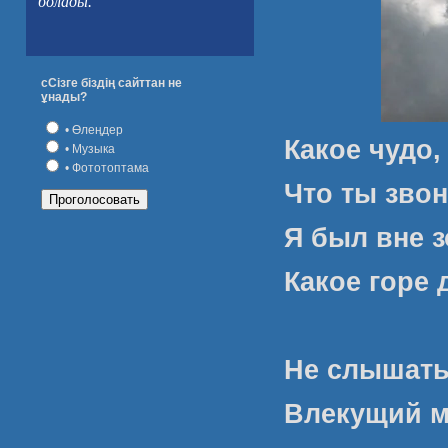
болады.
сСізге біздің сайттан не
ұнады?
• Өлеңдер
Какое чудо,
• Музыка
• Фототоптама
Что ты звон
Я был вне 
Какое горе 
Не слышать
Влекущий м