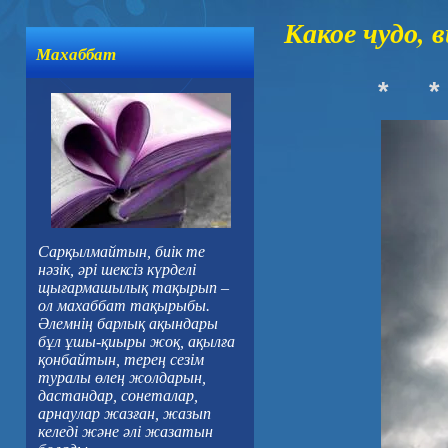
Какое чудо, 
Махаббат
*
*
Сарқылмайтын, биік те
нәзік, әрі шексіз күрделі
щығармашылық тақырып –
ол махаббат тақырыбы.
Әлемнің барлық ақындары
бұл ұшы-қиыры жоқ, ақылға
қонбайтын, терең сезім
туралы өлең жолдарын,
дастандар, сонеталар,
арнаулар жазған, жазып
келеді және әлі жазатын