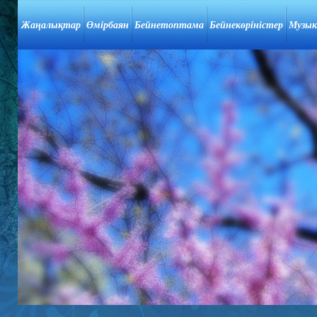
Жаңалықтар
Өмірбаян
Бейнетоптама
Бейнекөріністер
Музык