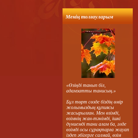
Менің толғауларым
«Өзіңді танып біл,
адамзатты танисың.»
Бұл төрт сөзде біздің өмір
жолымыздың құпиясы
жасырылған. Мен өзімді,
өзімнің жан-тәнімді, ішкі
дүниемді тани алам ба, әлде
өзімді осы сұрақтарға жауап
іздеп әбігерге салмай, өзім