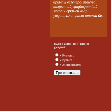
арқылы өзгелерді тануға
тырыспай, қаңбақшалдай
желдің еркімен өмір
уақытымен ұшып өтемін бе.
сСізге біздің сайттан не
ұнады?
• Өлеңдер
• Музыка
• Фототоптама