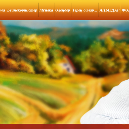
ама
Бейнекөріністер
Музыка
Өлеңдер
Терең ойлар...
АҢЫЗДАР
ФО