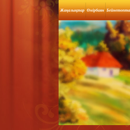
Жаңалықтар
Өмірбаян
Бейнетопт