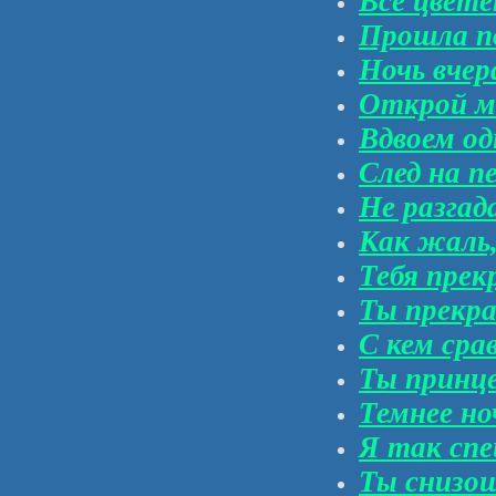
Все цвете
Прошла по
Ночь вчер
Открой м
Вдвоем од
След на п
Не разгад
Как жаль,
Тебя прек
Ты прекра
С кем сра
Ты принце
Темнее но
Я так спе
Ты снизош