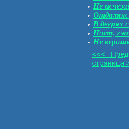
Не исчеза
Отдаляясь
В дверях 
Ноет, гло
Не вериш
<<< Пред
страница 