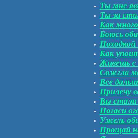
Ты мне яв
Ты за ст
Как много
Боюсь оби
Походкой 
Как упоит
Живешь с 
Сожгла 
Все дальш
Прилечу 
Вы стали
Погаси ог
Ужель об
Прощай н