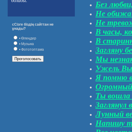
болады.
Без любви,
Не обижай
Не трево
сСізге біздің сайттан не
ұнады?
В часы, к
• Өлеңдер
В старин
• Музыка
Загляну б
• Фототоптама
Мы незнак
Ужель Вы 
Я помню в
Огромный 
Ты вошла
Заглянул в
Лунный ве
Напишу т