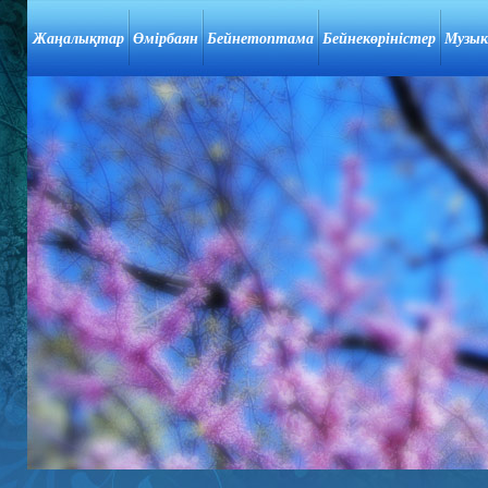
Жаңалықтар
Өмірбаян
Бейнетоптама
Бейнекөріністер
Музык