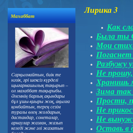
Лирика 3
Махаббат
Как сл
Была ты 
Мои стих
Погаснет 
Разбужу у
Не прошу,
Сарқылмайтын, биік те
нәзік, әрі шексіз күрделі
Хранишь м
щығармашылық тақырып –
Зима так 
ол махаббат тақырыбы.
Әлемнің барлық ақындары
Прости, 
бұл ұшы-қиыры жоқ, ақылға
қонбайтын, терең сезім
Не прикос
туралы өлең жолдарын,
Не вынуж
дастандар, сонеталар,
арнаулар жазған, жазып
Оставь в 
келеді және әлі жазатын