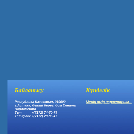
Байланысу
Күнделік
Республика Казахстан, 010000
Менің өмір парақтарым...
г.Астана,
Левый берег, дом Сената
Парламента
Тел: +(7172) 74-70-79
Тел.
/
факс +(7172) 20-85-47