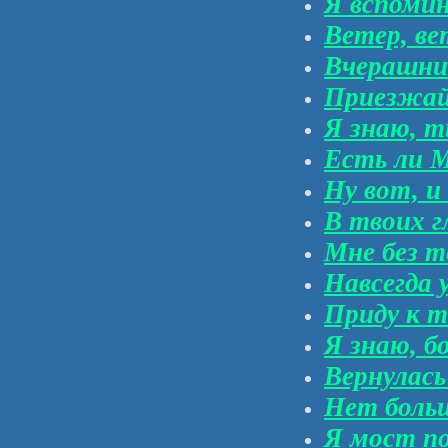
Я вспоми
Ветер, ве
Вчерашни
Приезжай,
Я знаю, т
Есть ли М
Ну вот, и
В твоих г
Мне без т
Навсегда 
Приду к т
Я знаю, б
Вернулась
Нет больш
Я мост п