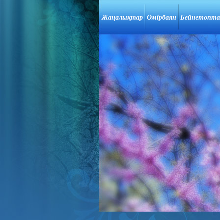
Жаңалықтар
Өмірбаян
Бейнетопт