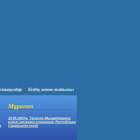
жазыңыздар
Біздің мекен-жайымыз
Мұрағат
18.05.2007ж. Төлеген Мұхамеджанов
)
өзінің алғашқы концертін Республика
а
Сарайында берді