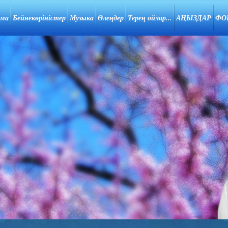
ама
Бейнекөріністер
Музыка
Өлеңдер
Терең ойлар...
АҢЫЗДАР
ФО