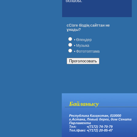
болады.
сСізге біздің сайттан не
ұнады?
• Өлеңдер
• Музыка
• Фототоптама
Байланысу
Республика Казахстан, 010000
г.Астана,
Левый берег, дом Сената
Парламента
Тел: +(7172) 74-70-79
Тел.
/
факс +(7172) 20-85-47