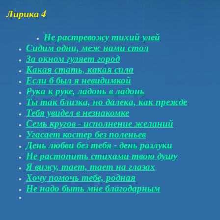
Лирика 4
Не растревожу тихий улей
Сидим одни, меж нами стол
За окном гуляет город
Какая стать, какая сила
Если б был я невидимкой
Рука к руке, ладонь в ладонь
Ты так близка, но далека, как прежде
Тебя увидел в незнакомке
Семь кругов - исполнение желаний
Угасает костер без поленьев
День любви без тебя - день разлуки
Не растопить стихами твою душу
Я вижу, тает, тает на глазах
Хочу помочь тебе, родная
Не надо быть мне благодарным