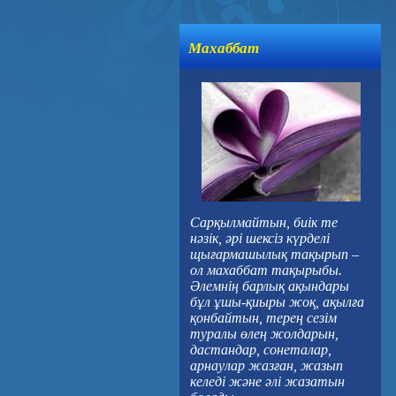
Махаббат
Сарқылмайтын, биік те
нәзік, әрі шексіз күрделі
щығармашылық тақырып –
ол махаббат тақырыбы.
Әлемнің барлық ақындары
бұл ұшы-қиыры жоқ, ақылға
қонбайтын, терең сезім
туралы өлең жолдарын,
дастандар, сонеталар,
арнаулар жазған, жазып
келеді және әлі жазатын