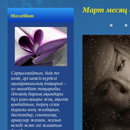
Март месяц 
Махаббат
*
*
Сарқылмайтын, биік те
нәзік, әрі шексіз күрделі
щығармашылық тақырып –
ол махаббат тақырыбы.
Әлемнің барлық ақындары
бұл ұшы-қиыры жоқ, ақылға
қонбайтын, терең сезім
туралы өлең жолдарын,
дастандар, сонеталар,
арнаулар жазған, жазып
келеді және әлі жазатын