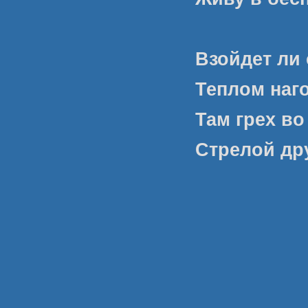
Взойдет ли 
Теплом наго
Там грех во
Стрелой др