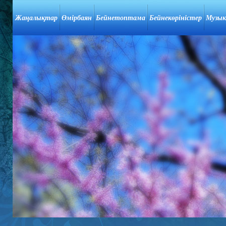
Жаңалықтар
Өмірбаян
Бейнетоптама
Бейнекөріністер
Музык