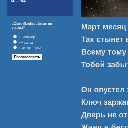
болады.
сСізге біздің сайттан не
Март месяц
ұнады?
Так стынет 
• Өлеңдер
• Музыка
• Фототоптама
Всему тому
Тобой забы
Он опустел
Ключ заржав
Дверь не о
Живу в бес