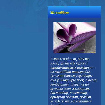
Махаббат
Сарқылмайтын, биік те
нәзік, әрі шексіз күрделі
щығармашылық тақырып –
ол махаббат тақырыбы.
Әлемнің барлық ақындары
бұл ұшы-қиыры жоқ, ақылға
қонбайтын, терең сезім
туралы өлең жолдарын,
дастандар, сонеталар,
арнаулар жазған, жазып
келеді және әлі жазатын