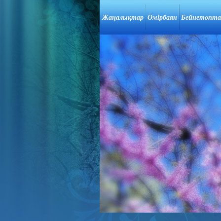
Жаңалықтар
Өмірбаян
Бейнетопт