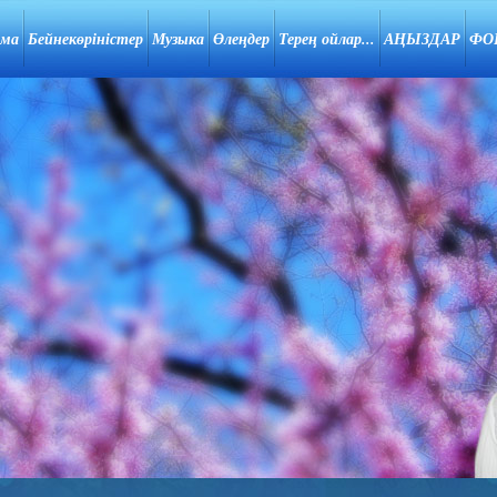
ама
Бейнекөріністер
Музыка
Өлеңдер
Терең ойлар...
АҢЫЗДАР
ФО