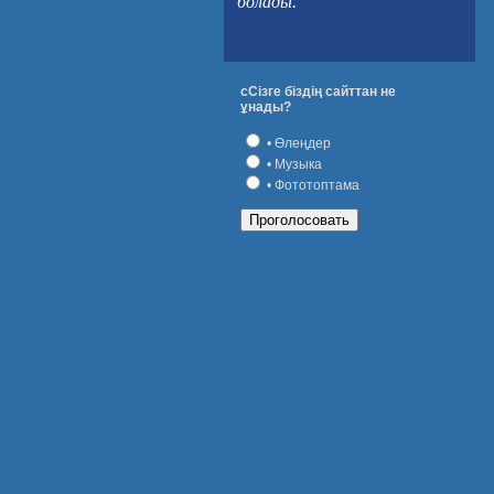
болады.
сСізге біздің сайттан не
ұнады?
• Өлеңдер
• Музыка
• Фототоптама