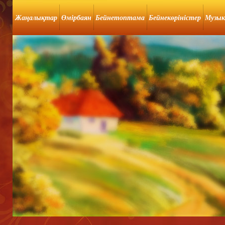
Жаңалықтар
Өмірбаян
Бейнетоптама
Бейнекөріністер
Музык