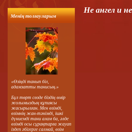
Не ангел и н
Менің толғауларым
Блужда
То, п
То сча
«Өзіңді танып біл,
адамзатты танисың.»
Бұл төрт сөзде біздің өмір
жолымыздың құпиясы
жасырылған. Мен өзімді,
өзімнің жан-тәнімді, ішкі
дүниемді тани алам ба, әлде
өзімді осы сұрақтарға жауап
іздеп әбігерге салмай, өзім