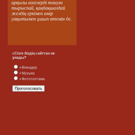
арқылы өзгелерді тануға
тырыспай, қаңбақшалдай
желдің еркімен өмір
уақытымен ұшып өтемін бе.
сСізге біздің сайттан не
ұнады?
• Өлеңдер
• Музыка
• Фототоптама