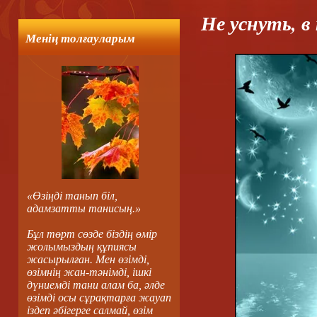
Не уснуть, 
Менің толғауларым
«Өзіңді танып біл,
адамзатты танисың.»
Бұл төрт сөзде біздің өмір
жолымыздың құпиясы
жасырылған. Мен өзімді,
өзімнің жан-тәнімді, ішкі
дүниемді тани алам ба, әлде
өзімді осы сұрақтарға жауап
іздеп әбігерге салмай, өзім