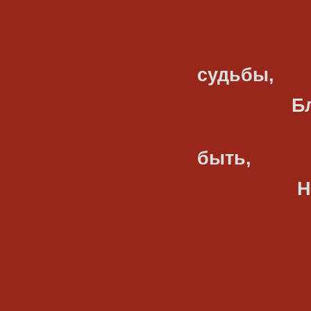
Не поня
судьбы,
Блуждающ
Не взлеч
быть,
Но спою 