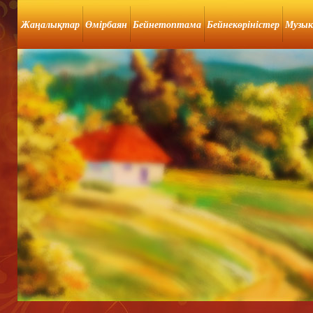
Жаңалықтар
Өмірбаян
Бейнетоптама
Бейнекөріністер
Музык