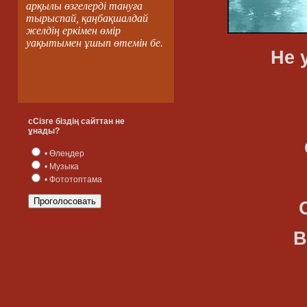
арқылы өзгелерді тануға
тырыспай, қаңбақшалдай
желдің еркімен өмір
уақытымен ұшып өтемін бе.
Не 
Она кру
И в окн
сСізге біздің сайттан не
ұнады?
О призра
• Өлеңдер
• Музыка
• Фототоптама
Отчего т
В такт м
И душа 
От вечно