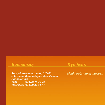
Байланысу
Күнделік
Республика Казахстан, 010000
Менің өмір парақтарым...
г.Астана,
Левый берег, дом Сената
Парламента
Тел: +(7172) 74-70-79
Тел.
/
факс +(7172) 20-85-47