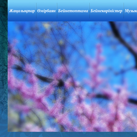
Жаңалықтар
Өмірбаян
Бейнетоптама
Бейнекөріністер
Музык