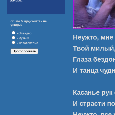
болады.
сСізге біздің сайттан не
ұнады?
• Өлеңдер
Неужто, мне
• Музыка
• Фототоптама
Твой милый,
Глаза бездо
И танца чуд
Касанье рук
И страсти п
Неужто, все