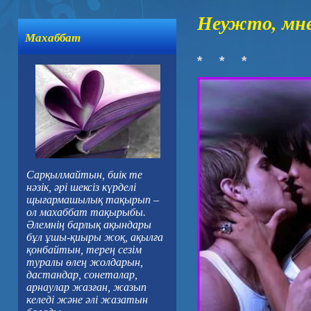
Неужто, мне
Махаббат
* * *
Сарқылмайтын, биік те
нәзік, әрі шексіз күрделі
щығармашылық тақырып –
ол махаббат тақырыбы.
Әлемнің барлық ақындары
бұл ұшы-қиыры жоқ, ақылға
қонбайтын, терең сезім
туралы өлең жолдарын,
дастандар, сонеталар,
арнаулар жазған, жазып
келеді және әлі жазатын