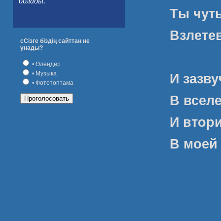
болады.
Ты чуть
Взлете
сСізге біздің сайттан не
ұнады?
• Өлеңдер
• Музыка
И зазву
• Фототоптама
В всел
И втори
В моей 