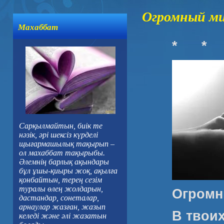
Огромный мир
Махаббат
*
*
Сарқылмайтын, биік те
нәзік, әрі шексіз күрделі
щығармашылық тақырып –
ол махаббат тақырыбы.
Әлемнің барлық ақындары
бұл ұшы-қиыры жоқ, ақылға
қонбайтын, терең сезім
туралы өлең жолдарын,
Огромн
дастандар, сонеталар,
арнаулар жазған, жазып
В твои
келеді және әлі жазатын