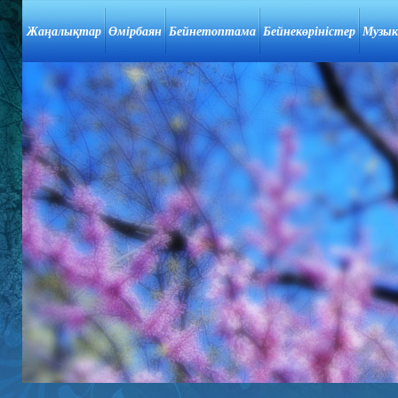
Жаңалықтар
Өмірбаян
Бейнетоптама
Бейнекөріністер
Музык