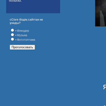
болады.
сСізге біздің сайттан не
ұнады?
• Өлеңдер
Пог
• Музыка
• Фототоптама