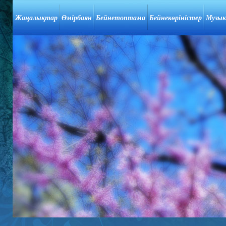
Жаңалықтар
Өмірбаян
Бейнетоптама
Бейнекөріністер
Музык