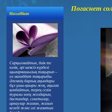
Погаснет сол
Махаббат
Сарқылмайтын, биік те
нәзік, әрі шексіз күрделі
щығармашылық тақырып –
ол махаббат тақырыбы.
Әлемнің барлық ақындары
бұл ұшы-қиыры жоқ, ақылға
қонбайтын, терең сезім
туралы өлең жолдарын,
дастандар, сонеталар,
арнаулар жазған, жазып
келеді және әлі жазатын