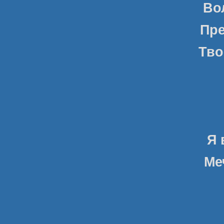
Во
Пре
Тво
Я 
Ме