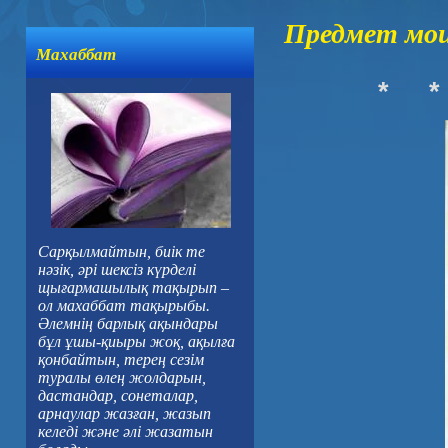
Предмет мо
Махаббат
*
*
Сарқылмайтын, биік те
нәзік, әрі шексіз күрделі
щығармашылық тақырып –
ол махаббат тақырыбы.
Әлемнің барлық ақындары
бұл ұшы-қиыры жоқ, ақылға
қонбайтын, терең сезім
туралы өлең жолдарын,
дастандар, сонеталар,
арнаулар жазған, жазып
келеді және әлі жазатын