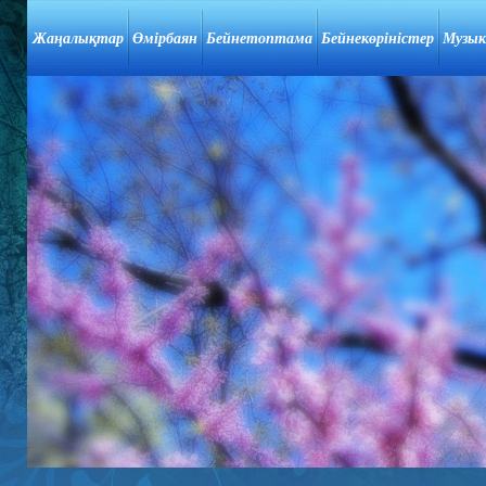
Жаңалықтар
Өмірбаян
Бейнетоптама
Бейнекөріністер
Музык