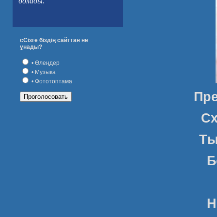
болады.
сСізге біздің сайттан не
ұнады?
• Өлеңдер
• Музыка
• Фототоптама
Пре
Сх
Ты
Б
Н