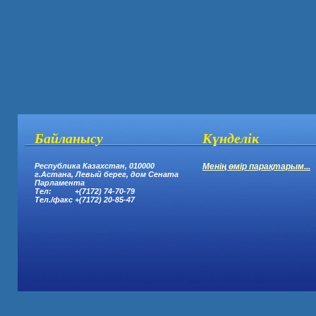
Байланысу
Күнделік
Республика Казахстан, 010000
Менің өмір парақтарым...
г.Астана,
Левый берег, дом Сената
Парламента
Тел: +(7172) 74-70-79
Тел.
/
факс +(7172) 20-85-47