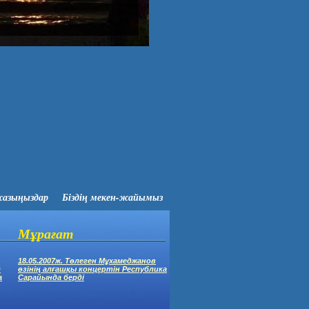
жазыңыздар
Біздің мекен-жайымыз
Мұрағат
18.05.2007ж. Төлеген Мұхамеджанов
)
өзінің алғашқы концертін Республика
а
Сарайында берді