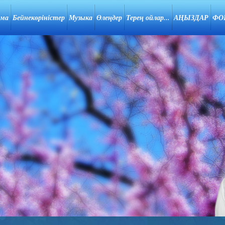
ама
Бейнекөріністер
Музыка
Өлеңдер
Терең ойлар...
АҢЫЗДАР
ФО