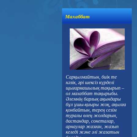
Махаббат
Сарқылмайтын, биік те
нәзік, әрі шексіз күрделі
щығармашылық тақырып –
ол махаббат тақырыбы.
Әлемнің барлық ақындары
бұл ұшы-қиыры жоқ, ақылға
қонбайтын, терең сезім
туралы өлең жолдарын,
дастандар, сонеталар,
арнаулар жазған, жазып
келеді және әлі жазатын