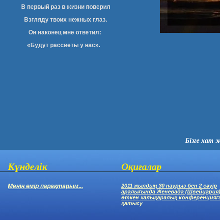
В первый раз в жизни поверил
Взгляду твоих нежных глаз.
Он наконец мне ответил:
«Будут рассветы у нас».
Бізге хат 
Күнделік
Оқиғалар
Менің өмір парақтарым...
2011 жылдың 30 наурыз бен 2 сәуір
аралығында Женевада (Швейцария
өткен халықаралық конференцияғ
қатысу