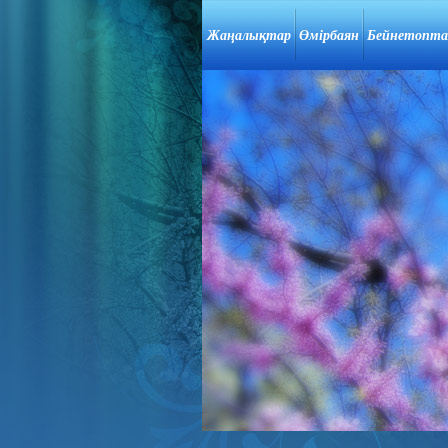
Жаңалықтар
Өмірбаян
Бейнетопт