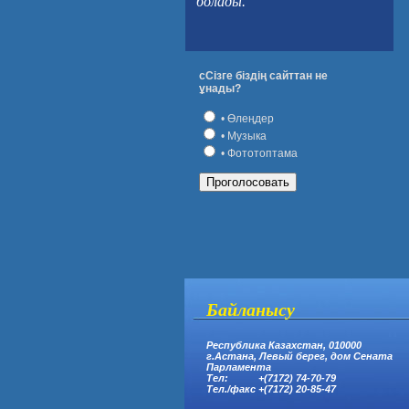
болады.
сСізге біздің сайттан не
ұнады?
• Өлеңдер
• Музыка
• Фототоптама
Байланысу
Республика Казахстан, 010000
г.Астана,
Левый берег, дом Сената
Парламента
Тел: +(7172) 74-70-79
Тел.
/
факс +(7172) 20-85-47