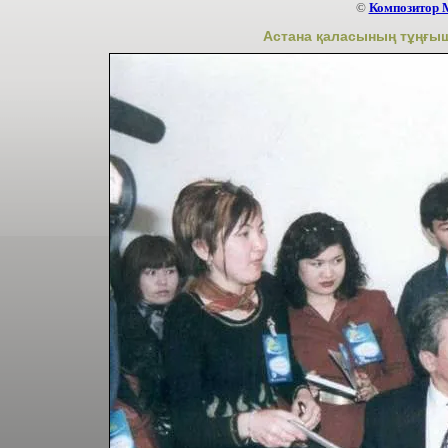
©
Композитор 
Астана қаласының тұңғыш 