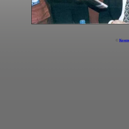
©
Комп