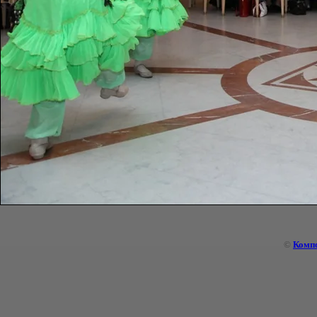
©
Комп