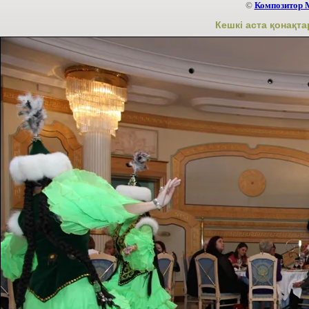
©
Композитор 
Кешкі аста қонақт