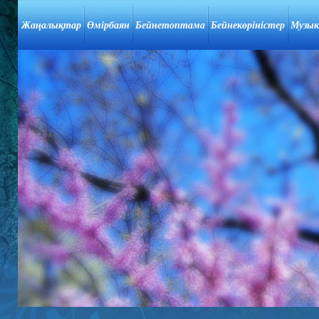
Жаңалықтар
Өмірбаян
Бейнетоптама
Бейнекөріністер
Музык