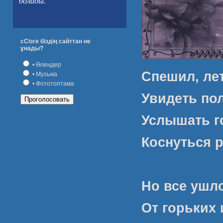
болады.
сСізге біздің сайттан не
ұнады?
• Өлеңдер
Спешил, лет
• Музыка
• Фототоптама
Увидеть пол
Услышать го
Коснуться р
Но все ушло
От горьких 