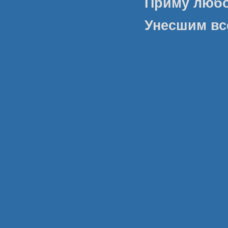
Приму любо
Унесшим вс