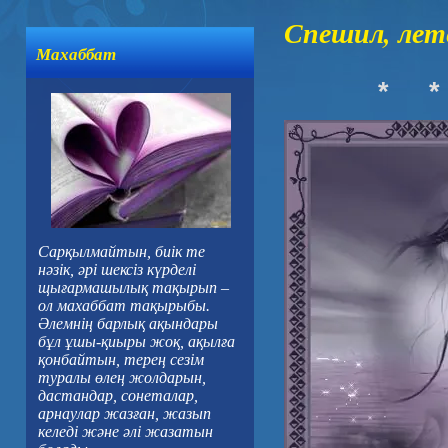
Спешил, лете
Махаббат
*
*
Сарқылмайтын, биік те
нәзік, әрі шексіз күрделі
щығармашылық тақырып –
ол махаббат тақырыбы.
Әлемнің барлық ақындары
бұл ұшы-қиыры жоқ, ақылға
қонбайтын, терең сезім
туралы өлең жолдарын,
дастандар, сонеталар,
арнаулар жазған, жазып
келеді және әлі жазатын