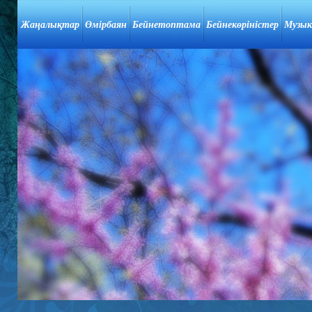
Жаңалықтар
Өмірбаян
Бейнетоптама
Бейнекөріністер
Музык