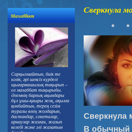
Сверкнула м
Махаббат
*
*
Сарқылмайтын, биік те
нәзік, әрі шексіз күрделі
щығармашылық тақырып –
ол махаббат тақырыбы.
Әлемнің барлық ақындары
бұл ұшы-қиыры жоқ, ақылға
қонбайтын, терең сезім
туралы өлең жолдарын,
Сверкнула 
дастандар, сонеталар,
арнаулар жазған, жазып
В обычный 
келеді және әлі жазатын