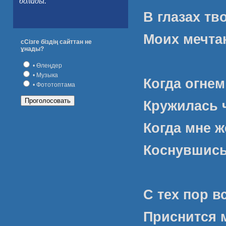
болады.
В глазах тв
Моих мечта
сСізге біздің сайттан не
ұнады?
• Өлеңдер
• Музыка
Когда огнем
• Фототоптама
Кружилась ч
Когда мне 
Коснувшись
С тех пор в
Приснится 