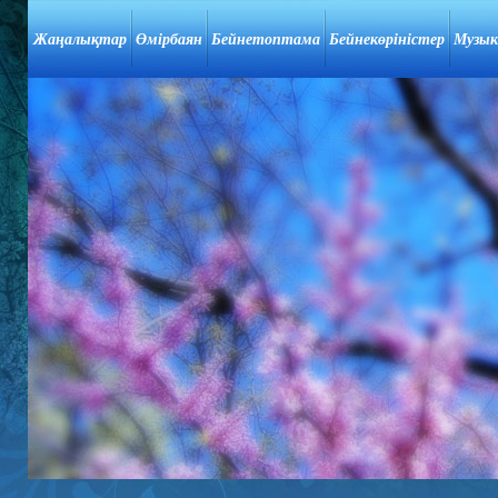
Жаңалықтар
Өмірбаян
Бейнетоптама
Бейнекөріністер
Музык