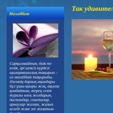
Так удивител
Махаббат
Сарқылмайтын, биік те
нәзік, әрі шексіз күрделі
щығармашылық тақырып –
ол махаббат тақырыбы.
Әлемнің барлық ақындары
бұл ұшы-қиыры жоқ, ақылға
қонбайтын, терең сезім
туралы өлең жолдарын,
дастандар, сонеталар,
арнаулар жазған, жазып
келеді және әлі жазатын