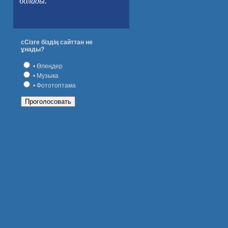
болады.
сСізге біздің сайттан не
ұнады?
• Өлеңдер
• Музыка
• Фототоптама