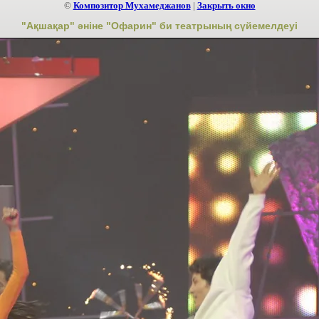
©
Композитор Мухамеджанов
|
Закрыть окно
"Ақшақар" әніне "Офарин" би театрының сүйемелдеуі