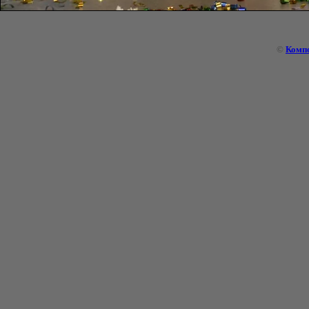
©
Комп