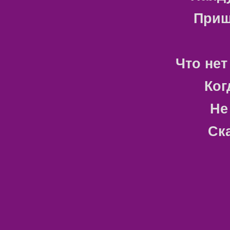
Приш
Что нет
Ког
Не
Ск