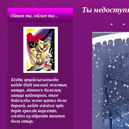
Ты недоступн
Ойнап та, ойлап та...
* * 
Біздің әрқайсысымызда
кейде бізді шалғай жастық
шаққа, әйтпесе балалық
шаққа қайтарып, тым
байсалды және қатал бола
бермей, кейде өзімізге ерік
беріп еркелік көрсетіп,
әзілдеп күлдіретін тентек
бала отыр.