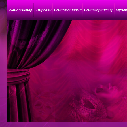
Жаңалықтар
Өмірбаян
Бейнетоптама
Бейнекөріністер
Музык