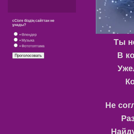
сСізге біздің сайттан не
ұнады?
• Өлеңдер
Ты н
• Музыка
• Фототоптама
В к
Уже
Ко
Не сог
Ра
Найду