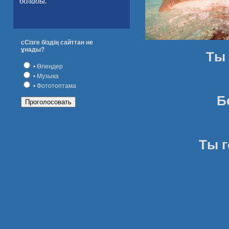
болады.
сСізге біздің сайттан не
ұнады?
Ты песн
• Өлеңдер
• Музыка
• Фототоптама
Бескрай
Ты горда
Богиня