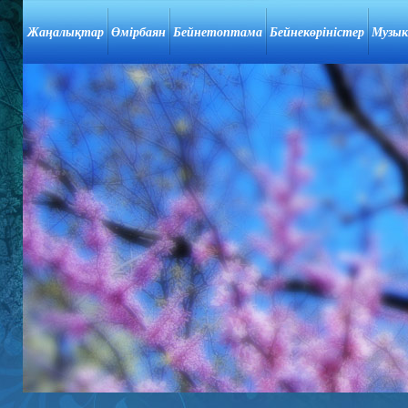
Жаңалықтар
Өмірбаян
Бейнетоптама
Бейнекөріністер
Музык