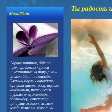
Ты радость и
Махаббат
Сарқылмайтын, биік те
нәзік, әрі шексіз күрделі
щығармашылық тақырып –
ол махаббат тақырыбы.
Әлемнің барлық ақындары
бұл ұшы-қиыры жоқ, ақылға
қонбайтын, терең сезім
туралы өлең жолдарын,
дастандар, сонеталар,
арнаулар жазған, жазып
келеді және әлі жазатын