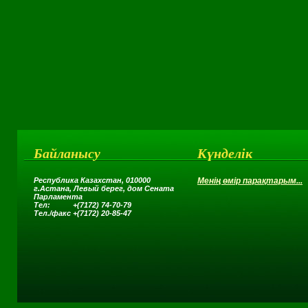
Байланысу
Күнделік
Республика Казахстан, 010000
Менің өмір парақтарым...
г.Астана,
Левый берег, дом Сената
Парламента
Тел: +(7172) 74-70-79
Тел.
/
факс +(7172) 20-85-47