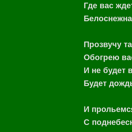
Где вас жде
Белоснежна
Прозвучу та
Обогрею ва
И не будет 
Будет дожд
И прольемс
С поднебес