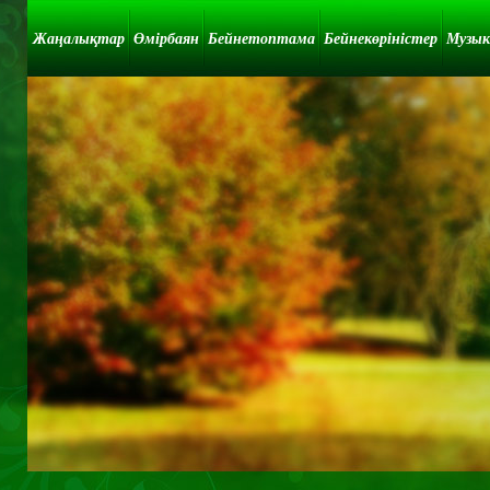
Жаңалықтар
Өмірбаян
Бейнетоптама
Бейнекөріністер
Музык