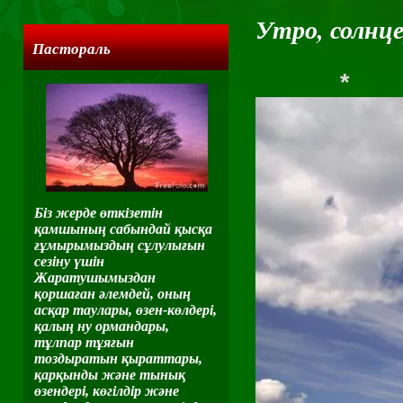
Утро, солнц
Пастораль
*
Біз жерде өткізетін
қамшының сабындай қысқа
ғұмырымыздың сұлулығын
сезіну үшін
Жаратушымыздан
қоршаған әлемдей, оның
асқар таулары, өзен-көлдері,
қалың ну ормандары,
тұлпар тұяғын
тоздыратын қыраттары,
қарқынды және тынық
өзендері, көгілдір және