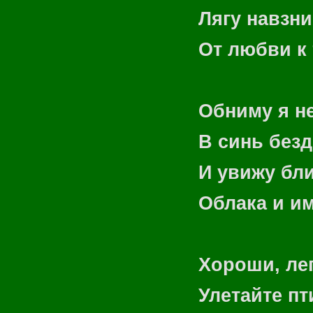
Лягу навзни
От любви к 
Обниму я н
В синь без
И увижу бл
Облака и им
Хороши, лег
Улетайте пт