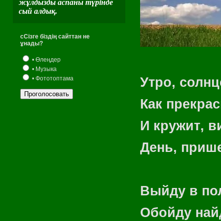
жұлдызды аспаны түрінде
сый алдық.
сСізге біздің сайттан не
ұнады?
• Өлеңдер
• Музыка
Утро, солнц
• Фототоптама
Как прекрас
И кружит
,
ви
День
,
прише
Выйду в по
Обойду найд