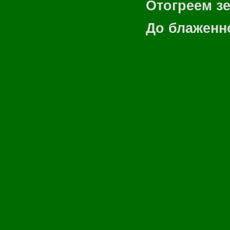
Отогреем з
До блаженн