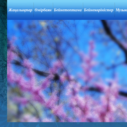
Жаңалықтар
Өмірбаян
Бейнетоптама
Бейнекөріністер
Музык