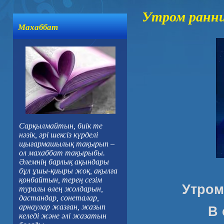
Утром ранни
Махаббат
Сарқылмайтын, биік те
нәзік, әрі шексіз күрделі
щығармашылық тақырып –
ол махаббат тақырыбы.
Әлемнің барлық ақындары
бұл ұшы-қиыры жоқ, ақылға
қонбайтын, терең сезім
Утром
туралы өлең жолдарын,
дастандар, сонеталар,
арнаулар жазған, жазып
В 
келеді және әлі жазатын