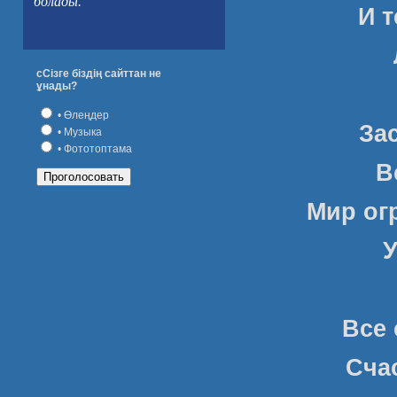
болады.
И т
сСізге біздің сайттан не
ұнады?
• Өлеңдер
За
• Музыка
• Фототоптама
В
Мир ог
У
Все 
Сча