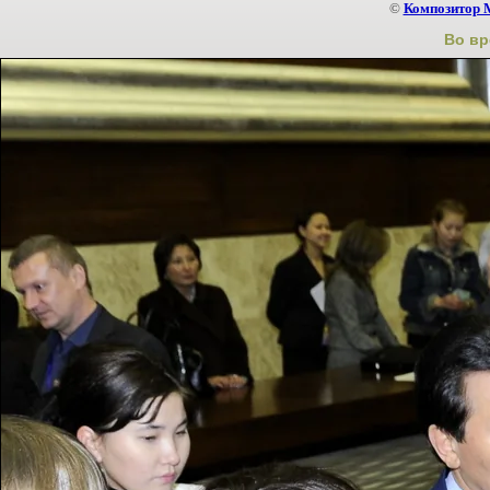
©
Композитор 
Во вр