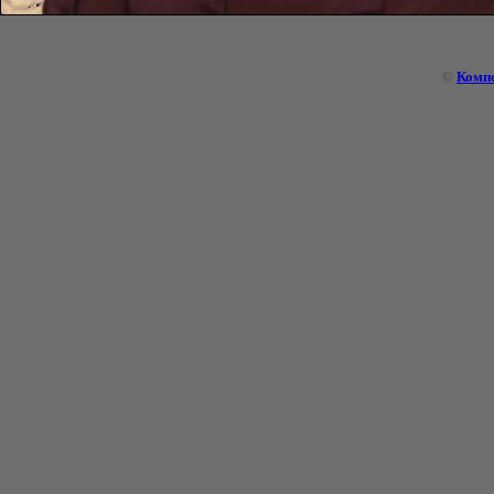
©
Комп