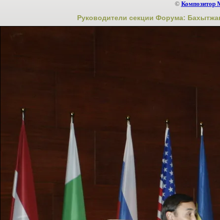
©
Композитор 
Руководители секции Форума: Бахытжа