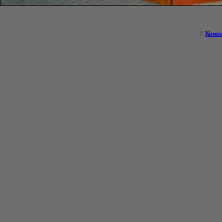
©
Комп