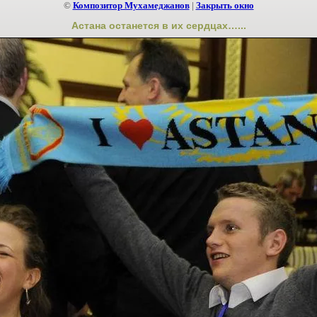
©
Композитор Мухамеджанов
|
Закрыть окно
Астана останется в их сердцах…...