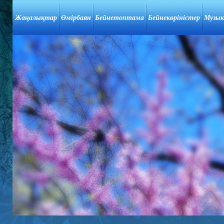
Жаңалықтар
Өмірбаян
Бейнетоптама
Бейнекөріністер
Музык