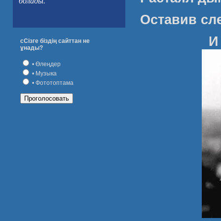
болады.
Оставив сл
И
сСізге біздің сайттан не
ұнады?
• Өлеңдер
• Музыка
• Фототоптама