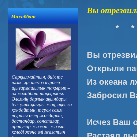
Вы отрезвил
Махаббат
*
*
Вы отрезви
Открыли па
Сарқылмайтын, биік те
Из океана л
нәзік, әрі шексіз күрделі
щығармашылық тақырып –
Забросил В
ол махаббат тақырыбы.
Әлемнің барлық ақындары
бұл ұшы-қиыры жоқ, ақылға
қонбайтын, терең сезім
туралы өлең жолдарын,
Исчез Ваш 
дастандар, сонеталар,
арнаулар жазған, жазып
келеді және әлі жазатын
Растаял ды