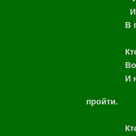
И в «Пир
В примат
Кто мог п
Возникне
И не смот
Возмож
пройти.
Кто мог 