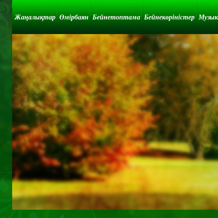
Жаңалықтар
Өмірбаян
Бейнетоптама
Бейнекөріністер
Музык