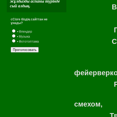
жұлдызды аспаны түрінде
Взметнул
сый алдық.
Сияя зо
сСізге біздің сайттан не
ұнады?
Проспект
• Өлеңдер
• Музыка
Степь, в
• Фототоптама
Фонтан
фейерверко
Рождая
Громады
смехом,
Творцов-