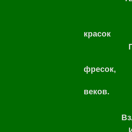
Бульвар
красок
Пленяют 
Дворцы
фресок,
Вобрав
веков.
Взлетело
И «Байте