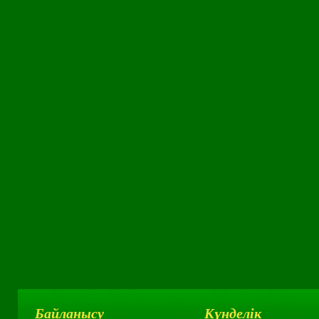
Байланысу
Күнделік