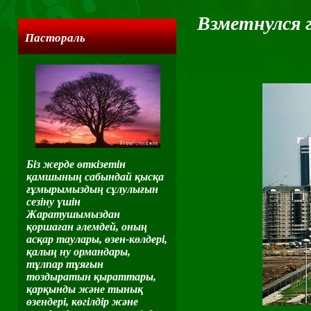
Взметнулся г
Пастораль
Біз жерде өткізетін
қамшының сабындай қысқа
ғұмырымыздың сұлулығын
сезіну үшін
Жаратушымыздан
қоршаған әлемдей, оның
асқар таулары, өзен-көлдері,
қалың ну ормандары,
тұлпар тұяғын
тоздыратын қыраттары,
қарқынды және тынық
өзендері, көгілдір және