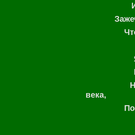
И повест
Зажечь ог
Чтоб озар
Я прекло
И в пояс
На
века,
Построит