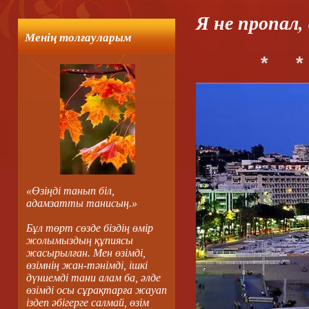
Я не пропал,
Менің толғауларым
*
*
«Өзіңді танып біл,
адамзатты танисың.»
Бұл төрт сөзде біздің өмір
жолымыздың құпиясы
жасырылған. Мен өзімді,
өзімнің жан-тәнімді, ішкі
дүниемді тани алам ба, әлде
өзімді осы сұрақтарға жауап
іздеп әбігерге салмай, өзім