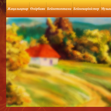
Жаңалықтар
Өмірбаян
Бейнетоптама
Бейнекөріністер
Музык