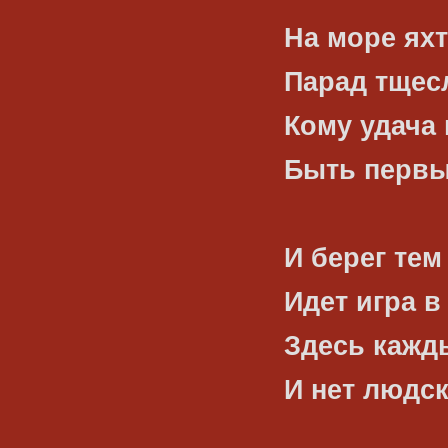
На море яхт
Парад тщес
Кому удача
Быть первы
И берег тем
Идет игра в
Здесь кажд
И нет людск