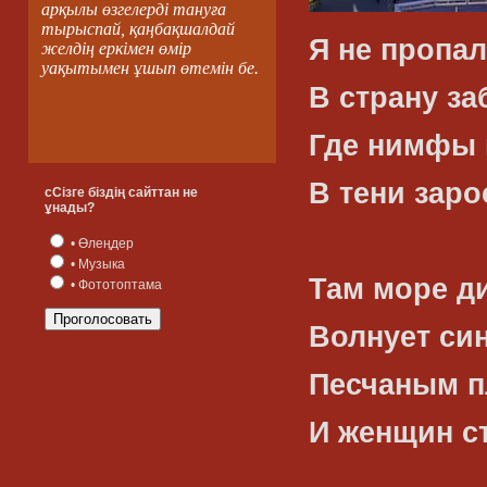
арқылы өзгелерді тануға
тырыспай, қаңбақшалдай
Я не пропал
желдің еркімен өмір
уақытымен ұшып өтемін бе.
В страну з
Где нимфы 
В тени зар
сСізге біздің сайттан не
ұнады?
• Өлеңдер
• Музыка
Там море д
• Фототоптама
Волнует си
Песчаным п
И женщин с