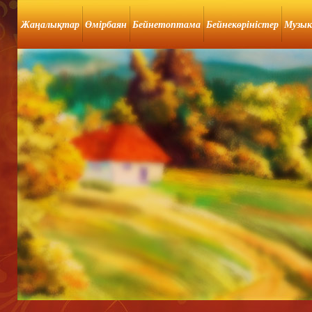
Жаңалықтар
Өмірбаян
Бейнетоптама
Бейнекөріністер
Музык