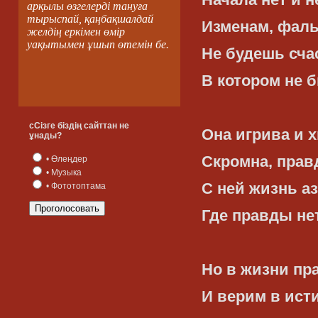
арқылы өзгелерді тануға
тырыспай, қаңбақшалдай
Изменам, фаль
желдің еркімен өмір
уақытымен ұшып өтемін бе.
Не будешь сча
В котором не 
сСізге біздің сайттан не
Она игрива и х
ұнады?
Скромна, прав
• Өлеңдер
• Музыка
С ней жизнь аз
• Фототоптама
Где правды не
Но в жизни пр
И верим в исти