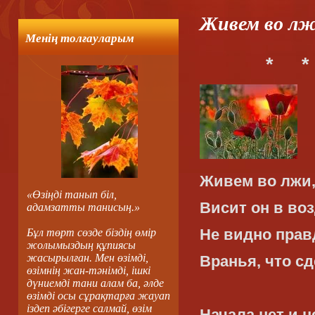
Живем во лж
Менің толғауларым
*
*
Живем во лжи,
«Өзіңді танып біл,
Висит он в воз
адамзатты танисың.»
Не видно прав
Бұл төрт сөзде біздің өмір
жолымыздың құпиясы
жасырылған. Мен өзімді,
Вранья, что с
өзімнің жан-тәнімді, ішкі
дүниемді тани алам ба, әлде
өзімді осы сұрақтарға жауап
іздеп әбігерге салмай, өзім
Начала нет и н