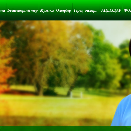
ама
Бейнекөріністер
Музыка
Өлеңдер
Терең ойлар...
АҢЫЗДАР
ФО