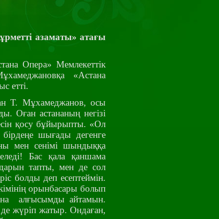
ұрметті азаматы» атағы
тана Опера» Мемлекеттік
ұхамеджановқа «Астана
атын табыс етті.
ан Т. Мұхамеджанов, осы
ды. Оған астананың негізі
лесін қосу бұйырыпты. «Ол
 бірдеңе шығады дегенге
аны мен сенімі шындыққа
еледі! Бас қала қаншама
дарын тапты, мен де сол
еріс болды деп есептеймін.
әкімінің орынбасары болып
ына алғысымды айтамын.
 де жүріп жатыр. Ондаған,