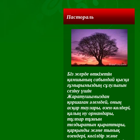
Пастораль
Біз жерде өткізетін
қамшының сабындай қысқа
ғұмырымыздың сұлулығын
сезіну үшін
Жаратушымыздан
қоршаған әлемдей, оның
асқар таулары, өзен-көлдері,
қалың ну ормандары,
тұлпар тұяғын
тоздыратын қыраттары,
қарқынды және тынық
өзендері, көгілдір және