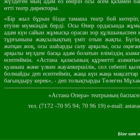
жүздеген мың адам өз өмірін осы әсем қаламен ба
өтті театр директоры.
«Бір жыл бұрын бізде тамаша театр бой көтеріп,
етуіне мүмкіндік берді. Осы Өнер ордасында жұм
адам күн сайын жұмысқа орасан зор құлшыныспен ке
тұрғынына жақсылықтың үміт отын жақты. Бүгін
жатқан жоқ, осы шаһарды салу арқылы, осы оқиғ
арқылы мүлдем басқа адам болатын еліміздің азам
есептеймін. «Астана қаласының құрметті азаматы
қуаныш және үлкен жауапкершілік, сол себепті қыз
болмайды деп есептеймін, жаңа күн жаңа мақсаттар 
бағындыру керек», - деп толықтырды Төлеген Мұха
«Астана Опера» театрының баспасө
тел. (7172 -70 95 94; 70 96 19) e-mail: ast
Бізге хат 