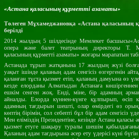
«Астана қаласының құрметті азаматы»
Т
ө
леген М
ұ
хамеджанов
қа «Астана қаласының қ
берілді
2014 жылдың 5 шілдесінде Мемлекет басшысы«Ас
опера және балет театрының директоры Т. М
қаласының құрметті азаматы» жоғары марап
Астанада тұрып жатқанына 17 жылдың жүзі болғ
уақыт ішінде қаланың адам сенгісіз өзгергенін айта
қаланған тұста қызмет етіп, қаланың дамуына өз ү
кезде елорданы Алматыдан Астанаға көшіргеннен
ешкім сенген жоқ. Енді, міне, бір адамның арм
айналды. Елорда күннен-күнге құлпырып, өсіп к
адамның тағдырын шешті, олар өмірдегі өз орын
көптің бірімін, сол себепті бұл бір адам сенгісіз үд
Мен еліміздің Президентіне, кезінде Астана қаласы 
қызмет етуге шақыру туралы шешім қабылдаған
Қаланың адам тағдырына әсер ету үдерісі күні бүгін