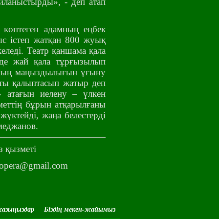
йланыстырды», - деп атап
 көптеген адамның еңбек
ыс істеп жатқан 800 жуық
леді. Театр қаншама қала
де жай қала тұрғызылып
аның маңыздылығын ұғыну
аты қалыптасып жатыр деп
» атағын иелену – үлкен
меттің бұрын атқарылғаны
жүктейді, жаңа белестерді
меджанов.
з қызметі
anaopera@gmail.com
жазыңыздар
Біздің мекен-жайымыз