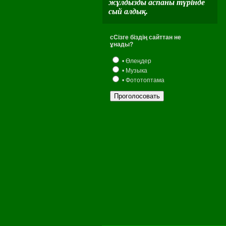
жұлдызды аспаны түрінде
сый алдық.
сСізге біздің сайттан не
ұнады?
• Өлеңдер
• Музыка
• Фототоптама