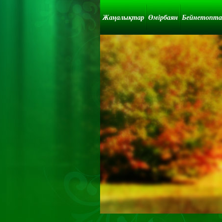
Жаңалықтар
Өмірбаян
Бейнетопт