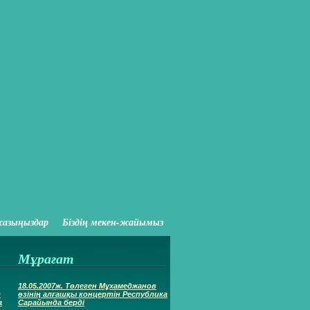
жазыңыздар
Біздің мекен-жайымыз
Мұрағат
18.05.2007ж. Төлеген Мұхамеджанов
)
өзінің алғашқы концертін Республика
а
Сарайында берді