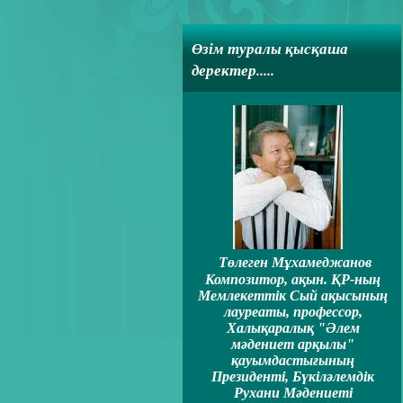
Өзім туралы қысқаша
деректер.....
Төлеген Мұхамеджанов
Композитор, ақын. ҚР-ның
Мемлекеттiк Сый ақысының
лауреаты, профессор,
Халықаралық "Әлем
мәдениет арқылы"
қауымдастығының
Президентi, Бүкiләлемдiк
Рухани Мәдениеті