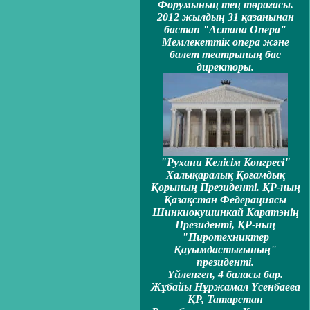
Форумының тең төрағасы.
2012 жылдың 31 қазанынан
бастап "Астана Опера"
Мемлекеттiк опера және
балет театрының бас
директоры.
"Рухани Келiсiм Конгресi"
Халықаралық Қоғамдық
Қорының Президентi. ҚР-ның
Қазақстан Федерациясы
Шинкиокушинкай Каратэнің
Президентi, ҚР-ның
"Пиротехниктер
Қауымдастығының"
президенті.
Үйленген, 4 баласы бар.
Жұбайы Нұржамал Үсенбаева
ҚР, Татарстан