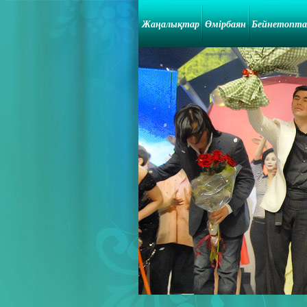
Жаңалықтар
Өмірбаян
Бейнетопт