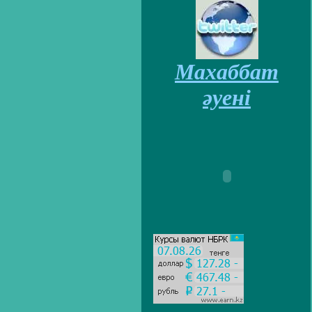
Махаббат
әуені