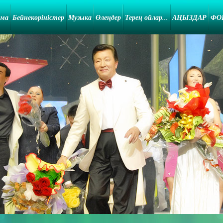
ама
Бейнекөріністер
Музыка
Өлеңдер
Терең ойлар...
АҢЫЗДАР
ФО