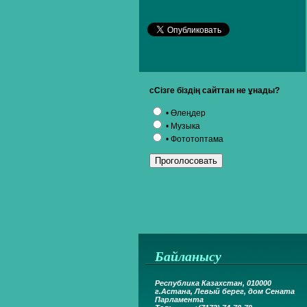
сСізге біздің сайттан не ұнады?
• Өлеңдер
• Музыка
• Фототоптама
Байланысу
Республика Казахстан, 010000
г.Астана,
Левый берег, дом Сената
Парламента