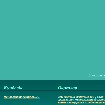
Бізге хат 
Күнделік
Оқиғалар
Менің өмір парақтарым...
2011 жылдың 30 наурыз бен 2 сәуір
аралығында Женевада (Швейцария
өткен халықаралық конференцияғ