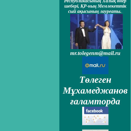
Республикасының Халық өнер
шеберi, ҚР-ның Мемлекеттiк
сый ақысының лауреаты.
.
mr.tolegenm@mail.ru
Төлеген
Мұхамеджанов
ғаламторда