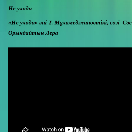
Не уходи
«Не уходи» әні Т. Мұхамеджановтікі, сөзі Св
Орындайтын Лера