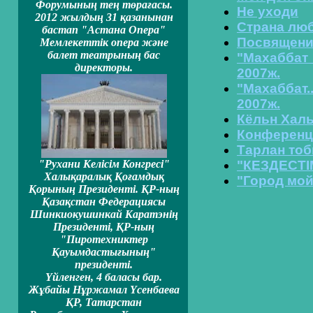
Форумының тең төрағасы.
Не уходи
2012 жылдың 31 қазанынан
Страна лю
бастап "Астана Опера"
Посвящени
Мемлекеттiк опера және
балет театрының бас
"Махабба
директоры.
2007ж.
"Махаббат
2007ж.
Кёльн Хал
Конференци
Тарлан тоб
"Рухани Келiсiм Конгресi"
"КЕЗДЕСТІ
Халықаралық Қоғамдық
"Город мой
Қорының Президентi. ҚР-ның
Қазақстан Федерациясы
Шинкиокушинкай Каратэнің
Президентi, ҚР-ның
"Пиротехниктер
Қауымдастығының"
президенті.
Үйленген, 4 баласы бар.
Жұбайы Нұржамал Үсенбаева
ҚР, Татарстан