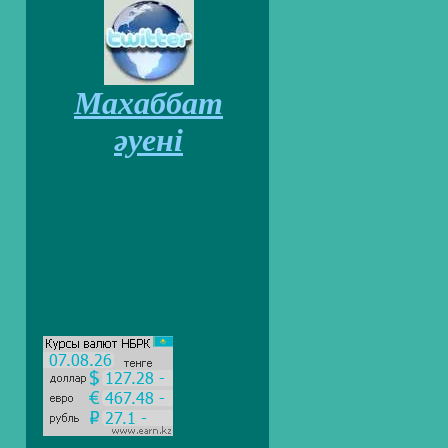
Махаббат
әуені