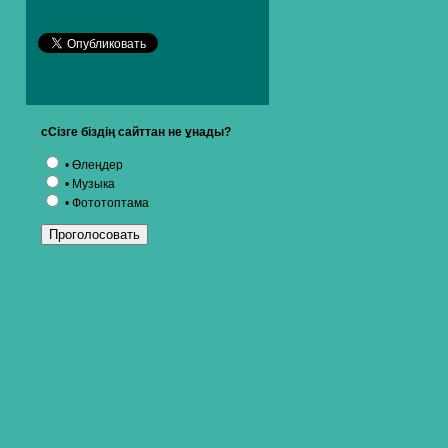
сСізге біздің сайттан не ұнады?
• Өлеңдер
• Музыка
• Фототоптама