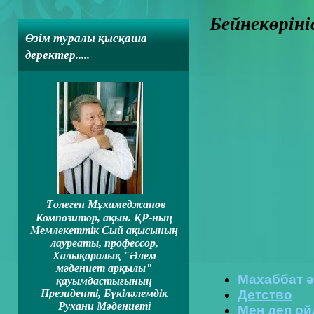
Бейнекөріні
Өзім туралы қысқаша
деректер.....
Төлеген Мұхамеджанов
Композитор, ақын. ҚР-ның
Мемлекеттiк Сый ақысының
лауреаты, профессор,
Халықаралық "Әлем
мәдениет арқылы"
Махаббат ә
қауымдастығының
Президентi, Бүкiләлемдiк
Детство
Рухани Мәдениеті
Мен деп ой