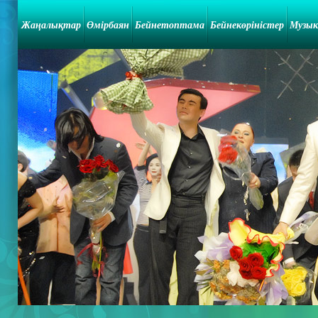
Жаңалықтар
Өмірбаян
Бейнетоптама
Бейнекөріністер
Музык