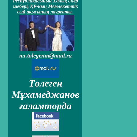
Республикасының Халық өнер
шеберi, ҚР-ның Мемлекеттiк
сый ақысының лауреаты.
.
mr.tolegenm@mail.ru
Төлеген
Мұхамеджанов
ғаламторда