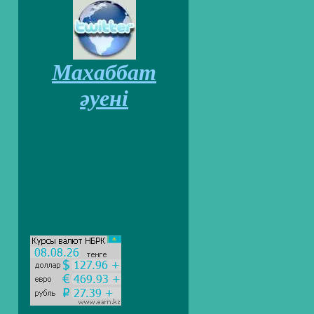
Махаббат
әуені