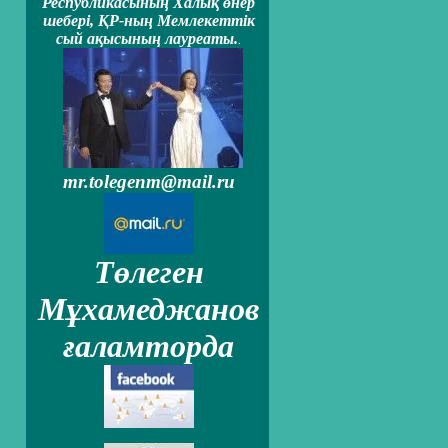
Республикасының Халық өнер
шеберi, ҚР-ның Мемлекеттiк
сый ақысының лауреаты.
.
mr.tolegenm@mail.ru
Төлеген
Мұхамеджанов
ғаламторда