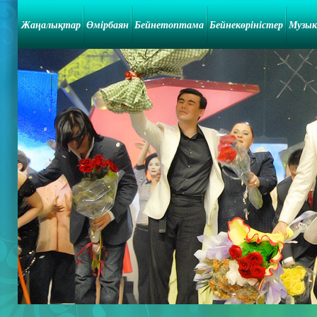
Жаңалықтар
Өмірбаян
Бейнетоптама
Бейнекөріністер
Музык