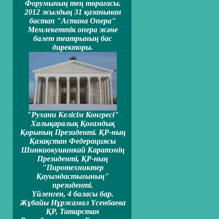
Форумының тең төрағасы.
2012 жылдың 31 қазанынан
бастап "Астана Опера"
Мемлекеттiк опера және
балет театрының бас
директоры.
"Рухани Келiсiм Конгресi"
Халықаралық Қоғамдық
Қорының Президентi. ҚР-ның
Қазақстан Федерациясы
Шинкиокушинкай Каратэнің
Президентi, ҚР-ның
"Пиротехниктер
Қауымдастығының"
президенті.
Үйленген, 4 баласы бар.
Жұбайы Нұржамал Үсенбаева
ҚР, Татарстан