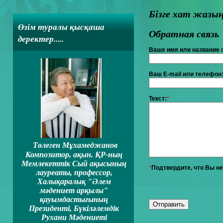
Бізге хат жазы
Өзім туралы қысқаша
Обратная связь
деректер.....
Ваше имя или название 
Ваш E-mail или телефон
Текст:
*
Төлеген Мұхамеджанов
Композитор, ақын. ҚР-ның
Мемлекеттiк Сый ақысының
*
Подтвердите, что Вы не
лауреаты, профессор,
Халықаралық "Әлем
мәдениет арқылы"
қауымдастығының
Президентi, Бүкiләлемдiк
Рухани Мәдениеті