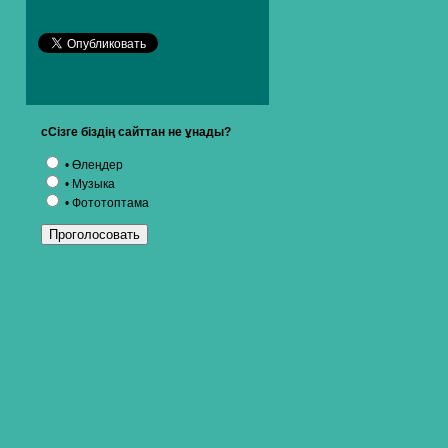
сСізге біздің сайттан не ұнады?
• Өлеңдер
• Музыка
• Фототоптама