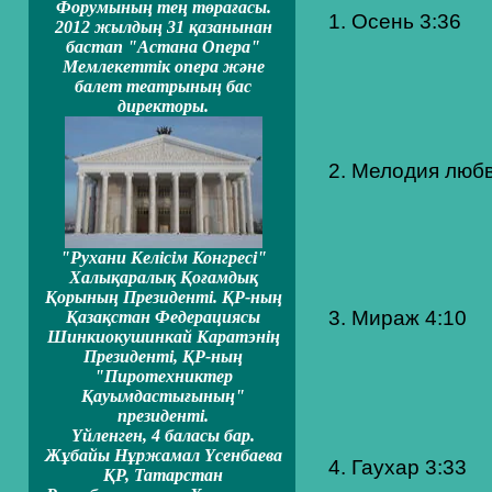
Форумының тең төрағасы.
1. Осень 3:36
2012 жылдың 31 қазанынан
бастап "Астана Опера"
Мемлекеттiк опера және
балет театрының бас
директоры.
2. Мелодия любв
"Рухани Келiсiм Конгресi"
Халықаралық Қоғамдық
Қорының Президентi. ҚР-ның
3. Мираж 4:10
Қазақстан Федерациясы
Шинкиокушинкай Каратэнің
Президентi, ҚР-ның
"Пиротехниктер
Қауымдастығының"
президенті.
Үйленген, 4 баласы бар.
Жұбайы Нұржамал Үсенбаева
4. Гаухар 3:33
ҚР, Татарстан