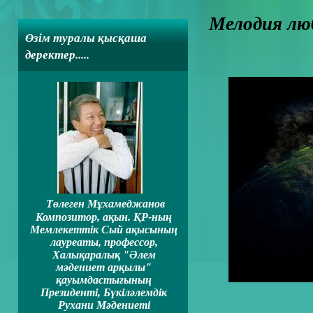
Мелодия лю
Өзім туралы қысқаша
деректер.....
Төлеген Мұхамеджанов
Композитор, ақын. ҚР-ның
Мемлекеттiк Сый ақысының
лауреаты, профессор,
Халықаралық "Әлем
мәдениет арқылы"
қауымдастығының
Президентi, Бүкiләлемдiк
Рухани Мәдениеті