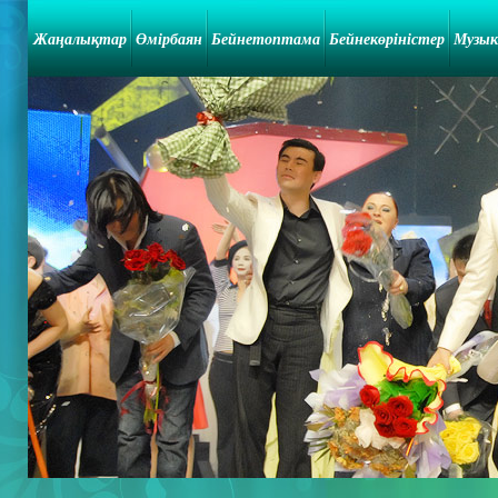
Жаңалықтар
Өмірбаян
Бейнетоптама
Бейнекөріністер
Музык