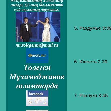
Республикасының Халық өнер
шеберi, ҚР-ның Мемлекеттiк
сый ақысының лауреаты.
.
5. Раздумье 3:3
mr.tolegenm@mail.ru
6. Юность 2:39
Төлеген
Мұхамеджанов
ғаламторда
7. Разлука 3:45